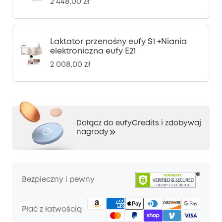
2 448,00 zł
Laktator przenośny eufy S1 +Niania
elektroniczna eufy E21
2 008,00 zł
Dołącz do eufyCredits i zdobywaj
nagrody
Bezpieczny i pewny
Płać z łatwością