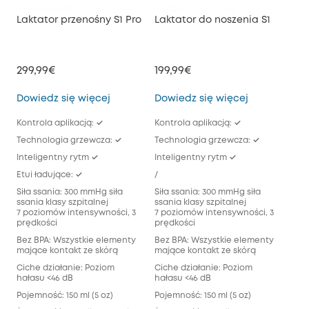
Laktator przenośny S1 Pro
Laktator do noszenia S1
Lak
299,99€
199,99€
149
Laktator przenośny S1 Pro
Laktator do 
Dowiedz się więcej
Dowiedz się więcej
Dow
Kontrola aplikacją: ✓
Kontrola aplikacją: ✓
Kont
Technologia grzewcza: ✓
Technologia grzewcza: ✓
/
Inteligentny rytm ✓
Inteligentny rytm ✓
Int
Etui ładujące: ✓
/
/
Siła ssania: 300 mmHg siła
Siła ssania: 300 mmHg siła
Siła
ssania klasy szpitalnej
ssania klasy szpitalnej
ssan
7 poziomów intensywności, 3
7 poziomów intensywności, 3
7 p
prędkości
prędkości
prę
Bez BPA: Wszystkie elementy
Bez BPA: Wszystkie elementy
Bez
mające kontakt ze skórą
mające kontakt ze skórą
maj
Ciche działanie: Poziom
Ciche działanie: Poziom
Cic
hałasu <46 dB
hałasu <46 dB
hał
Pojemność: 150 ml (5 oz)
Pojemność: 150 ml (5 oz)
Poje