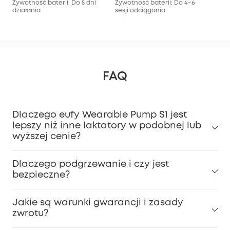
Żywotność baterii: Do 5 dni
Żywotność baterii: Do 4–6
Żyw
działania
sesji odciągania
ses
FAQ
Dlaczego eufy Wearable Pump S1 jest
lepszy niż inne laktatory w podobnej lub
wyższej cenie?
Dlaczego podgrzewanie i czy jest
bezpieczne?
Jakie są warunki gwarancji i zasady
zwrotu?