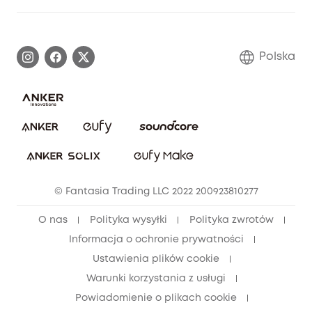
Informacje o gwarancji
Historia marki eufy
Proces gwarancyjny
Skontaktuj się z nami
Polska
Zgłoś lukę w zabezpieczeniach
Zaangażowanie w bezpieczeństwo
Pobierz e-podręcznik
Społeczność Bezpieczeństwa Eufy
Anuluj zamówienie
Społeczność Eufy Clean
Zniżka studencka
© Fantasia Trading LLC 2022 200923810277
Zniżka dla młodzieży (15–25 lat)
O nas
Polityka wysyłki
Polityka zwrotów
Zniżka dla seniorów (60+)
Informacja o ochronie prywatności
Ustawienia plików cookie
Warunki korzystania z usługi
Powiadomienie o plikach cookie