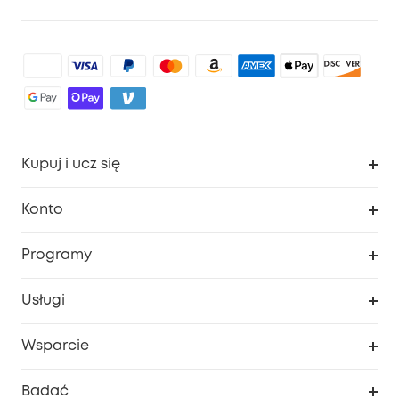
Kupuj i ucz się
Czysty
Konto
Bezpieczeństwo
Śledzenie zamówień
Programy
Dziecko
Moje kody
Zakup współpracy
Usługi
Program lojalnościowy eufyCredits
eufy Biznes
Portal internetowy dotyczący bezpieczeństwa
Wsparcie
Nagrody Myeufy
Zostań partnerem
Inteligentne Centrum Pomocy
Badać