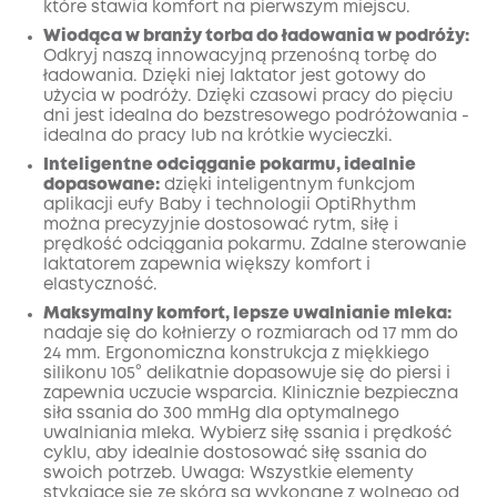
które stawia komfort na pierwszym miejscu.
Wiodąca w branży torba do ładowania w podróży:
Odkryj naszą innowacyjną przenośną torbę do
ładowania. Dzięki niej laktator jest gotowy do
użycia w podróży. Dzięki czasowi pracy do pięciu
dni jest idealna do bezstresowego podróżowania -
idealna do pracy lub na krótkie wycieczki.
Inteligentne odciąganie pokarmu, idealnie
dopasowane:
dzięki inteligentnym funkcjom
aplikacji eufy Baby i technologii OptiRhythm
można precyzyjnie dostosować rytm, siłę i
prędkość odciągania pokarmu. Zdalne sterowanie
laktatorem zapewnia większy komfort i
elastyczność.
Maksymalny komfort, lepsze uwalnianie mleka:
nadaje się do kołnierzy o rozmiarach od 17 mm do
24 mm. Ergonomiczna konstrukcja z miękkiego
silikonu 105° delikatnie dopasowuje się do piersi i
zapewnia uczucie wsparcia. Klinicznie bezpieczna
siła ssania do 300 mmHg dla optymalnego
uwalniania mleka. Wybierz siłę ssania i prędkość
cyklu, aby idealnie dostosować siłę ssania do
swoich potrzeb. Uwaga: Wszystkie elementy
stykające się ze skórą są wykonane z wolnego od